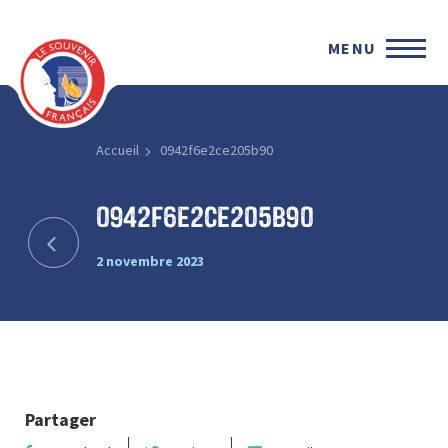
MENU
Accueil
0942f6e2ce205b90
0942f6e2ce205b90
2 novembre 2023
Partager