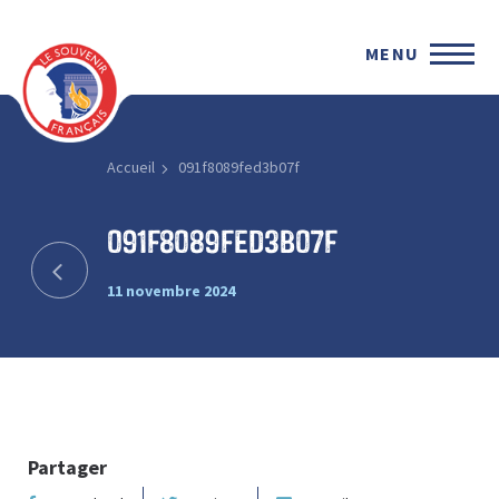
MENU
Accueil
091f8089fed3b07f
091f8089fed3b07f
11 novembre 2024
Partager