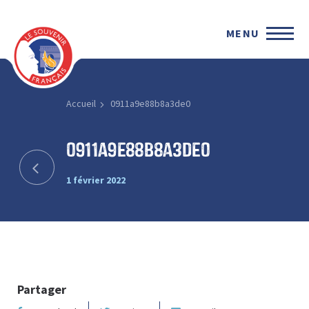
MENU
Accueil
0911a9e88b8a3de0
0911a9e88b8a3de0
1 février 2022
Partager