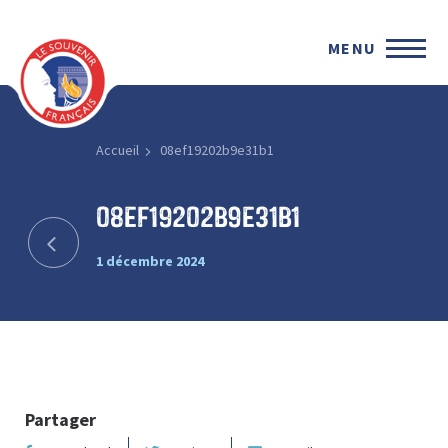
MENU
Accueil
08ef19202b9e31b1
08ef19202b9e31b1
1 décembre 2024
Partager