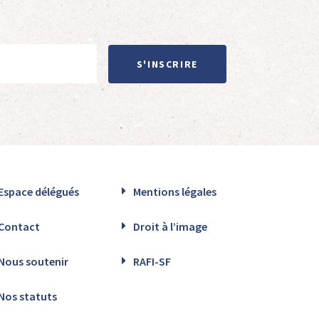
S'INSCRIRE
Espace délégués
Mentions légales
Contact
Droit à l’image
Nous soutenir
RAFI-SF
Nos statuts