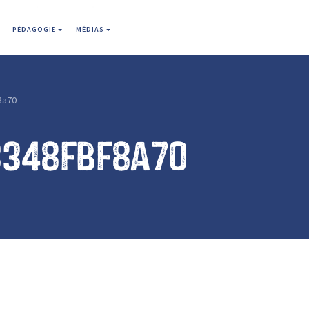
PÉDAGOGIE
MÉDIAS
8a70
3348fbf8a70