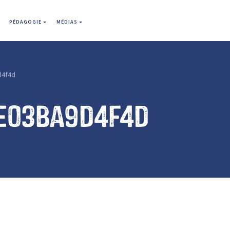
PÉDAGOGIE
MÉDIAS
d4f4d
e03ba9d4f4d