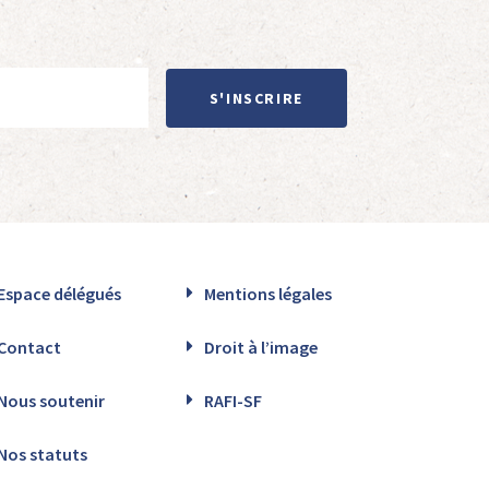
S'INSCRIRE
Espace délégués
Mentions légales
Contact
Droit à l’image
Nous soutenir
RAFI-SF
Nos statuts