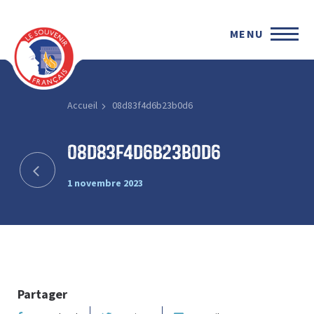
MENU
Accueil
08d83f4d6b23b0d6
08d83f4d6b23b0d6
1 novembre 2023
Partager