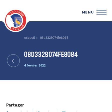
MENU
Accueil
08d3329074fe8084
08d3329074fe8084
4 février 2022
Partager