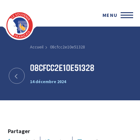
MENU
Accueil
08cfcc2e10e51328
08cfcc2e10e51328
14 décembre 2024
Partager