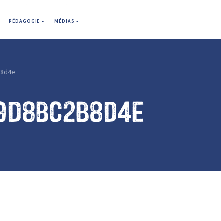
PÉDAGOGIE
MÉDIAS
b8d4e
9d8bc2b8d4e