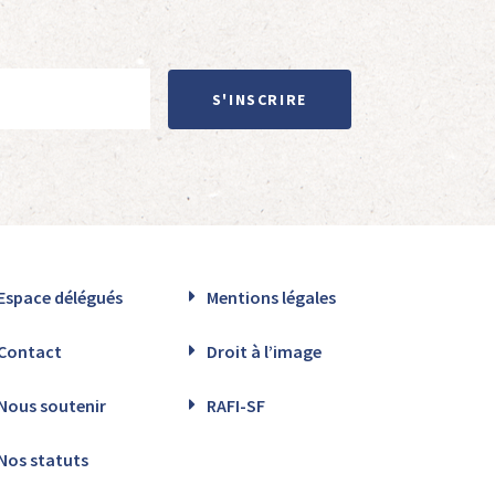
S'INSCRIRE
Espace délégués
Mentions légales
Contact
Droit à l’image
Nous soutenir
RAFI-SF
Nos statuts