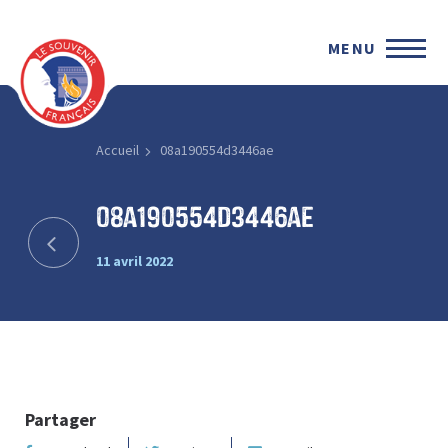
MENU
Accueil
08a190554d3446ae
08a190554d3446ae
11 avril 2022
Partager