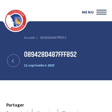
MENU
Accueil
089428d487fff852
089428d487fff852
11 septembre 2023
Partager