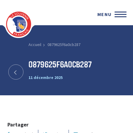
MENU
Accueil
0879625f6a0cb287
0879625f6a0cb287
11 décembre 2025
Partager