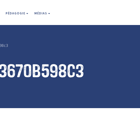
PÉDAGOGIE
MÉDIAS
98c3
13670b598c3