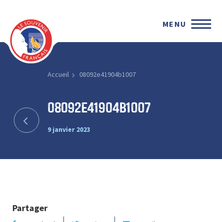
MENU
Accueil
08092e41904b1007
08092e41904b1007
9 janvier 2023
Partager