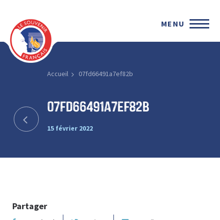
MENU
Accueil
07fd66491a7ef82b
07fd66491a7ef82b
15 février 2022
Partager