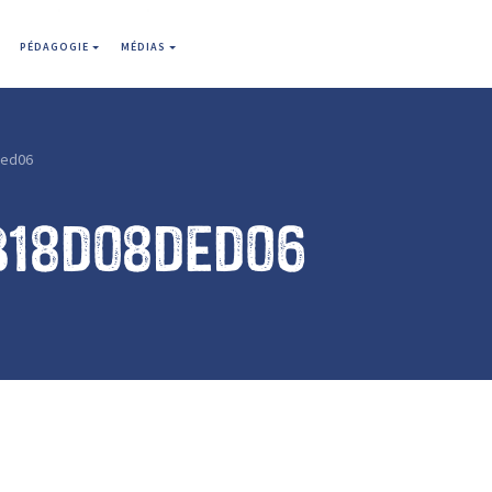
PÉDAGOGIE
MÉDIAS
ded06
b18d08ded06