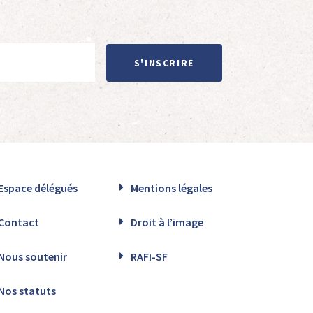
S'INSCRIRE
Espace délégués
Mentions légales
Contact
Droit à l’image
Nous soutenir
RAFI-SF
Nos statuts