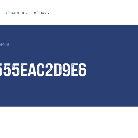
PÉDAGOGIE
MÉDIAS
d9e6
555eac2d9e6