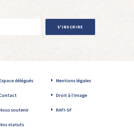
S'INSCRIRE
Espace délégués
Mentions légales
Contact
Droit à l’image
Nous soutenir
RAFI-SF
Nos statuts