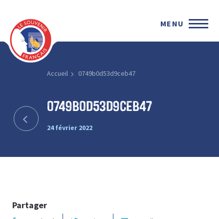
MENU
Accueil
0749b0d53d9ceb47
0749b0d53d9ceb47
24 février 2022
Partager