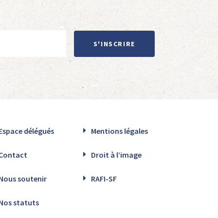
S'INSCRIRE
Espace délégués
Mentions légales
Contact
Droit à l’image
Nous soutenir
RAFI-SF
Nos statuts