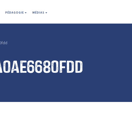
PÉDAGOGIE
MÉDIAS
0fdd
a0ae6680fdd