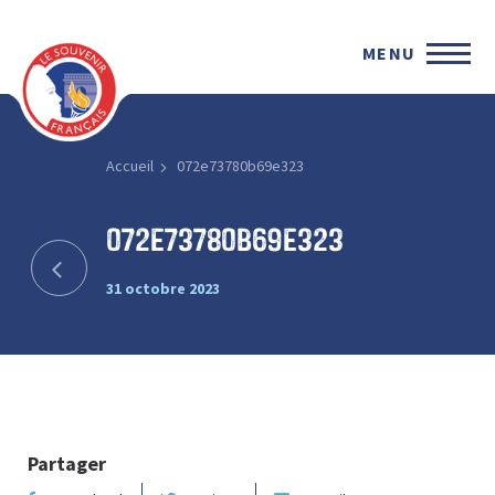
MENU
Accueil
072e73780b69e323
072e73780b69e323
31 octobre 2023
Partager