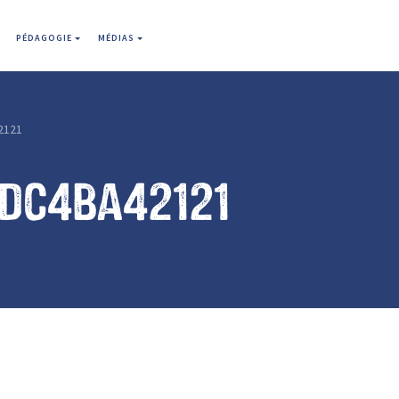
PÉDAGOGIE
MÉDIAS
2121
1dc4ba42121