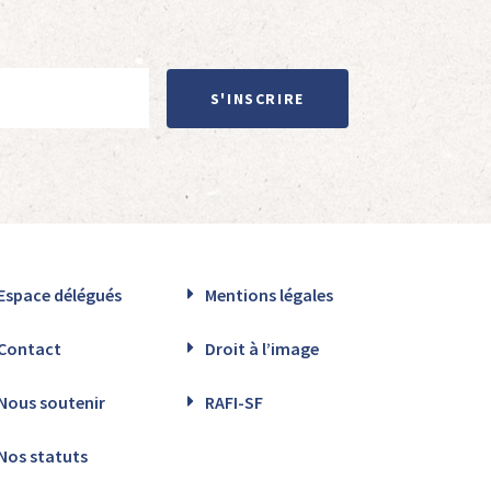
S'INSCRIRE
Espace délégués
Mentions légales
Contact
Droit à l’image
Nous soutenir
RAFI-SF
Nos statuts