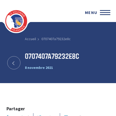
MENU
Accueil
0707407a79232e8c
0707407a79232e8c
8 novembre 2021
Partager