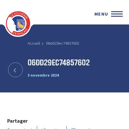
MENU
Accueil
06dd29ec74857602
06dd29ec74857602
3 novembre 2024
Partager