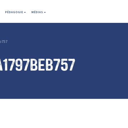
PÉDAGOGIE
MÉDIAS
b757
a1797beb757