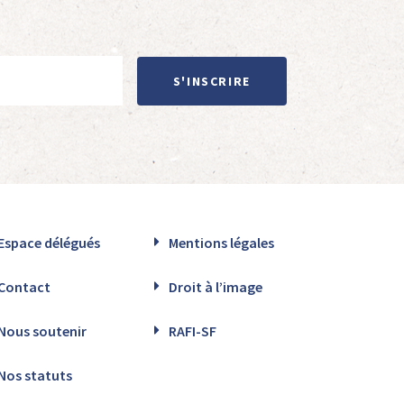
S'INSCRIRE
Espace délégués
Mentions légales
Contact
Droit à l’image
Nous soutenir
RAFI-SF
Nos statuts