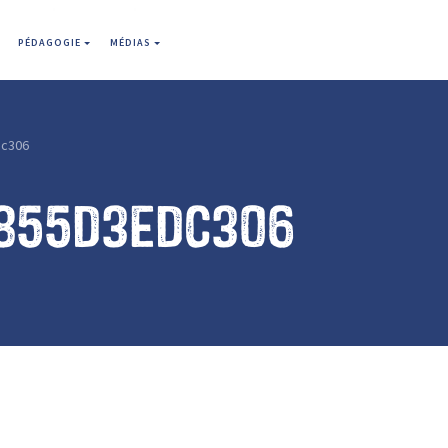
PÉDAGOGIE
MÉDIAS
c306
855d3edc306