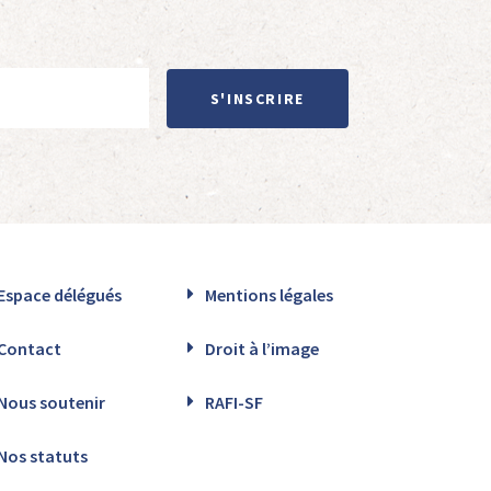
S'INSCRIRE
Espace délégués
Mentions légales
Contact
Droit à l’image
Nous soutenir
RAFI-SF
Nos statuts