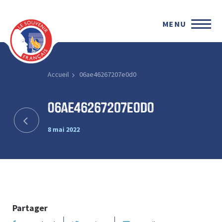
MENU
Accueil
06ae46267207e0d0
06ae46267207e0d0
8 mai 2022
Partager