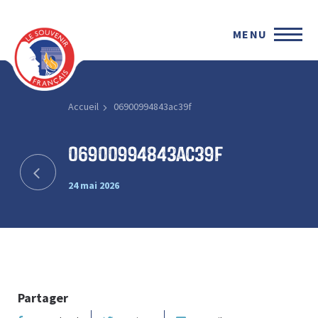
MENU
Accueil
06900994843ac39f
06900994843ac39f
24 mai 2026
Partager