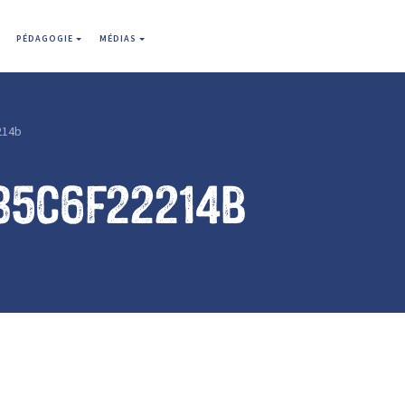
PÉDAGOGIE
MÉDIAS
214b
85c6f22214b