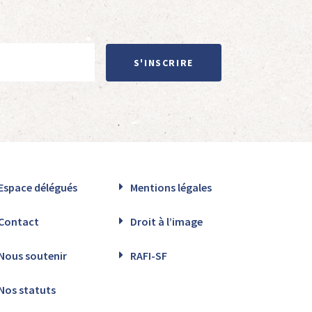
S'INSCRIRE
Espace délégués
Mentions légales
Contact
Droit à l’image
Nous soutenir
RAFI-SF
Nos statuts