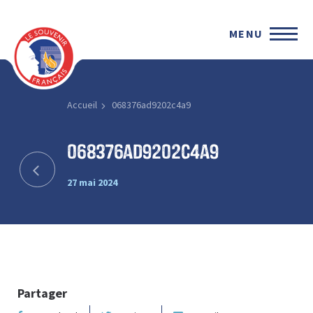
MENU
Accueil
068376ad9202c4a9
068376ad9202c4a9
27 mai 2024
Partager