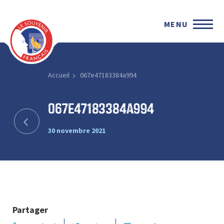
MENU
Accueil
067e47183384a994
067e47183384a994
30 novembre 2021
Partager