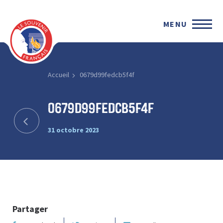
MENU
Accueil
0679d99fedcb5f4f
0679d99fedcb5f4f
31 octobre 2023
Partager