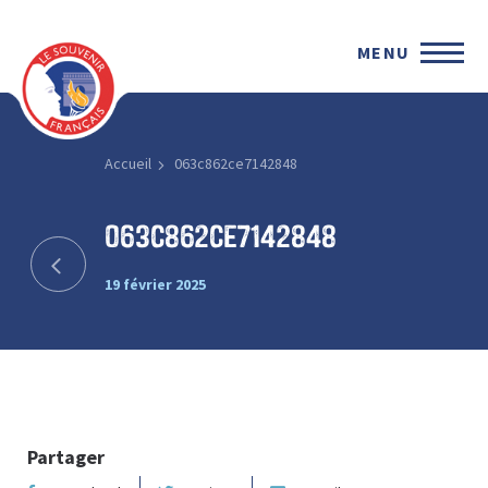
MENU
Accueil
063c862ce7142848
063c862ce7142848
19 février 2025
Partager