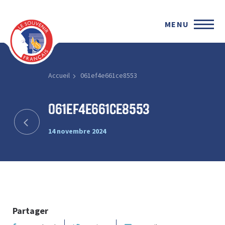
MENU
Accueil
061ef4e661ce8553
061ef4e661ce8553
14 novembre 2024
Partager