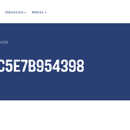
PÉDAGOGIE
MÉDIAS
4398
c5e7b954398