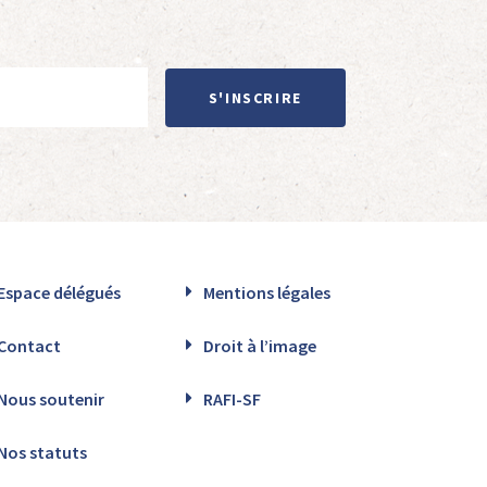
S'INSCRIRE
Espace délégués
Mentions légales
Contact
Droit à l’image
Nous soutenir
RAFI-SF
Nos statuts