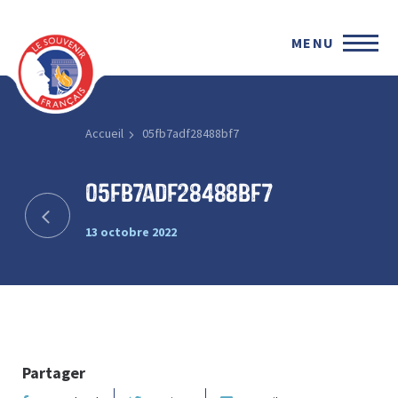
MENU
Accueil
05fb7adf28488bf7
05fb7adf28488bf7
13 octobre 2022
Partager