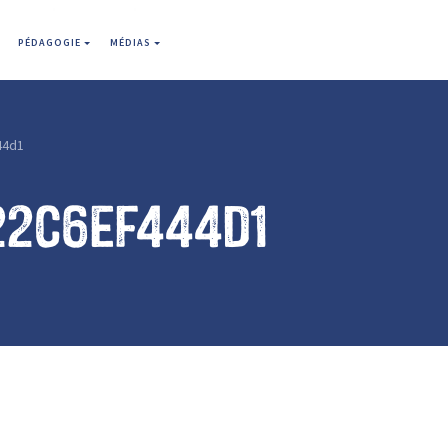
PÉDAGOGIE
MÉDIAS
44d1
22c6ef444d1