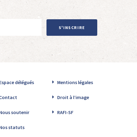
S'INSCRIRE
Espace délégués
Mentions légales
Contact
Droit à l’image
Nous soutenir
RAFI-SF
Nos statuts