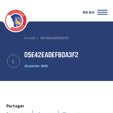
MENU
Accueil
05e42eadefb0a3f2
05e42eadefb0a3f2
19 janvier 2025
Partager