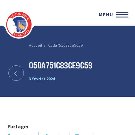
MENU
Accueil
05da751c83ce9c59
05da751c83ce9c59
3 février 2024
Partager