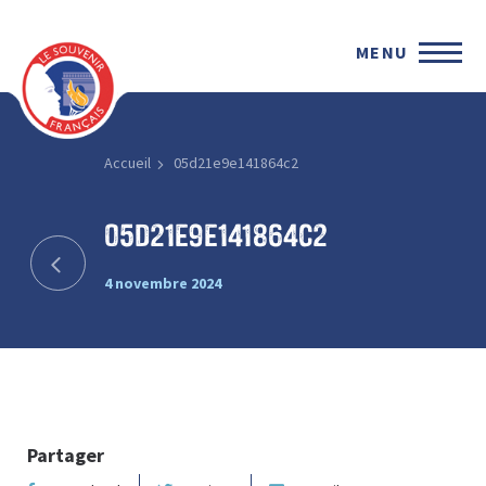
MENU
Accueil
05d21e9e141864c2
05d21e9e141864c2
4 novembre 2024
Partager