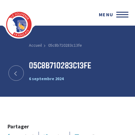
MENU
Accueil
05c8b710283c13fe
05c8b710283c13fe
6 septembre 2024
Partager