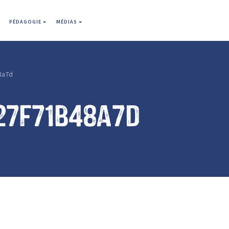
PÉDAGOGIE
MÉDIAS
8a7d
27f71b48a7d