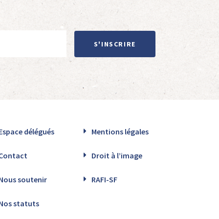
S'INSCRIRE
Espace délégués
Mentions légales
Contact
Droit à l’image
Nous soutenir
RAFI-SF
Nos statuts