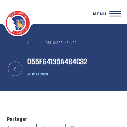
MENU
Accueil
055f64135a484c82
055f64135a484c82
20 mai 2024
Partager