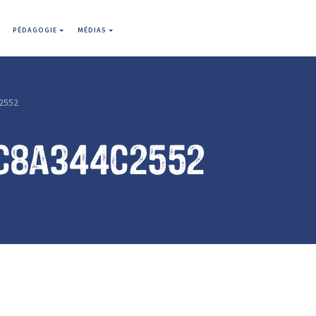
PÉDAGOGIE
MÉDIAS
2552
c8a344c2552