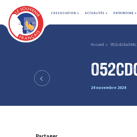
L'ASSOCIATION
ACTUALITÉS
PATRIMOINE
Accueil
052cdc8a344c
052cd
24 novembre 2024
Partager