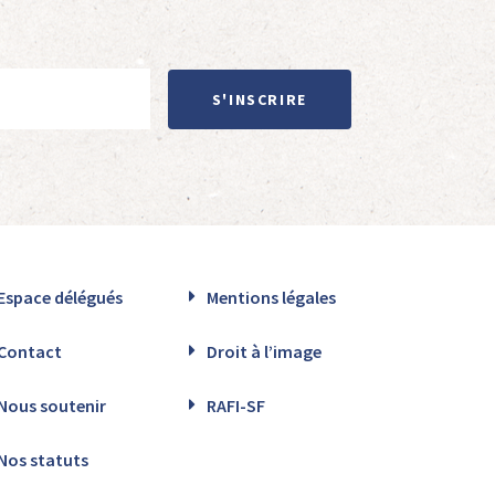
S'INSCRIRE
Espace délégués
Mentions légales
Contact
Droit à l’image
Nous soutenir
RAFI-SF
Nos statuts