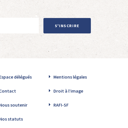
S'INSCRIRE
Espace délégués
Mentions légales
Contact
Droit à l’image
Nous soutenir
RAFI-SF
Nos statuts