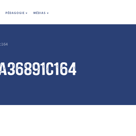
PÉDAGOGIE
MÉDIAS
c164
a36891c164