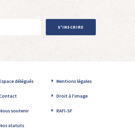
S'INSCRIRE
Espace délégués
Mentions légales
Contact
Droit à l’image
Nous soutenir
RAFI-SF
Nos statuts