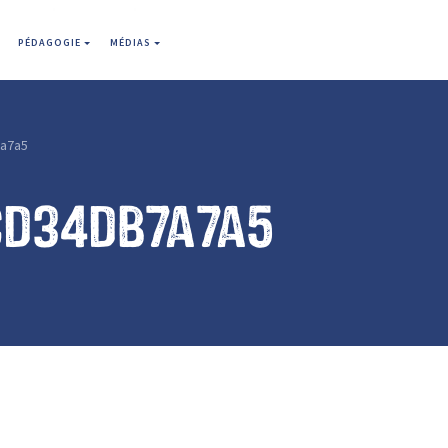
PÉDAGOGIE
MÉDIAS
a7a5
cd34db7a7a5