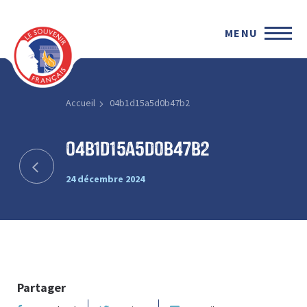
MENU
Accueil
04b1d15a5d0b47b2
04b1d15a5d0b47b2
24 décembre 2024
Partager