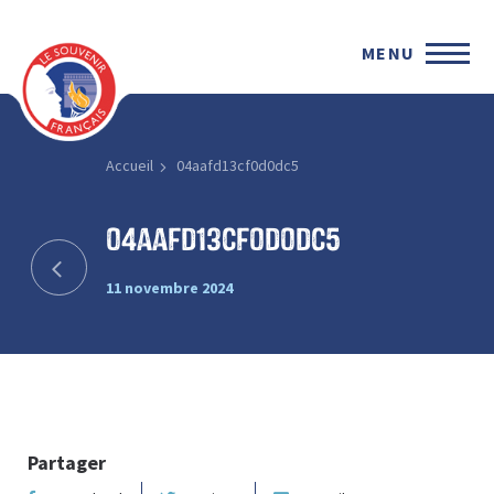
MENU
Accueil
04aafd13cf0d0dc5
04aafd13cf0d0dc5
11 novembre 2024
Partager