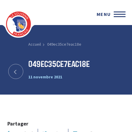
MENU
Accueil
049ec35ce7eac18e
049ec35ce7eac18e
11 novembre 2021
Partager