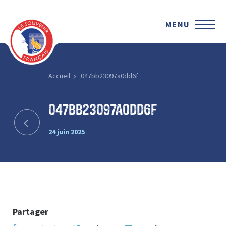
MENU
Accueil
047bb23097a0dd6f
047bb23097a0dd6f
24 juin 2025
Partager